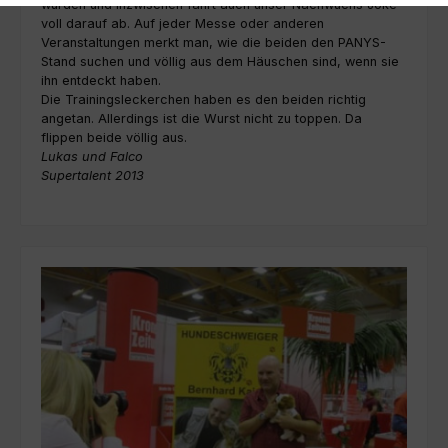
wurden und inzwischen fährt auch unser Nachwuchs Joke
voll darauf ab. Auf jeder Messe oder anderen
Veranstaltungen merkt man, wie die beiden den PANYS-
Stand suchen und völlig aus dem Häuschen sind, wenn sie
ihn entdeckt haben.
Die Trainingsleckerchen haben es den beiden richtig
angetan. Allerdings ist die Wurst nicht zu toppen. Da
flippen beide völlig aus.
Lukas und Falco
Supertalent 2013