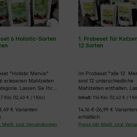
eset 6 Holistic-Sorten
1. Probeset für Katzen
zen
12 Sorten
set "Holistic Menüs"
Im Probeset "alle 12 Men
e 6 erlesenen Mahlzeiten
sind 12 unterschiedliche
ategorie. Lassen Sie Ihre
Mahlzeiten enthalten. La
ese köstlichen Menüs
Ihre Katze diese köstlich
57 Kilo
(12,40 € / 1 Kilo)
Inhalt:
1.14 Kilo
(12,42 € / 1 Ki
robieren. Mit diesem
Menüs einmal probieren.
3,49 €
Varianten
14,16 €-26,99 €
Varianten
rpaket hat Ihre Katze
Natürlich können Sie auc
h
erhältlich
ichkeit, 6 der insgesamt
Sorte die Ihre Katze bes
hmacksrichtungen
l. MwSt. zzgl. Versandkosten
gern mochte, einzeln im 
Preise inkl. MwSt. zzgl. Ver
erlesenen Mahlzeiten,
Pack bestellen. Hier ist wirklich