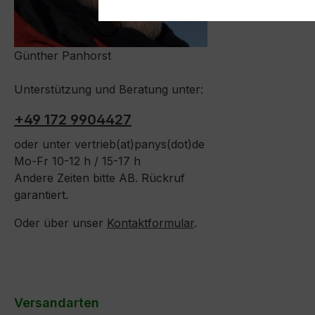
Kontakt
Trinkwasser nochmal so gut.
Trinkwas
Wenn alles erledigt ist, einfach
Wenn alle
den Pouchbeutel zusammen
den Pou
Günther Panhorst
rollen und ab in den Müll, so hat
rollen u
man wenig Abfall und vor Allem
man weni
Unterstützung und Beratung unter:
keinen lästigen Dosenmüll. Alle
keinen läs
PANYS Menüs im Pouchbeutel
PANYS M
+49 172 9904427
gibt es in 95 g und 295 g und sind
gibt es i
oder unter vertrieb(at)panys(dot)de
als Alleinfuttermittel für
als Allei
Mo-Fr 10-12 h / 15-17 h
ausgewachsene Katzen
ausgewa
Andere Zeiten bitte AB. Rückruf
zugelassen. Mit wenigstens 60,0
zugelass
garantiert.
% Fleischanteil und ohne
% Fleisc
Zuckerzusatz, sind es
Zuckerzu
Oder über unser
Kontaktformular
.
ernährungsphysiologisch
ernährun
ausgewogene Rezepturen.
ausgewo
Optimale Lagerung: Abstellraum
Optimale
bis 20° C
bis 20° 
Versandarten