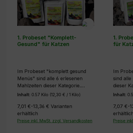
1. Probeset "Komplett-
1. Prob
Gesund" für Katzen
für Kat
Im Probeset "komplett gesund
Im Probe
Menüs" sind alle 6 erlesenen
sind all
Mahlzeiten dieser Kategorie.
dieser K
Lassen Sie Ihre Katze diese
Katze di
Inhalt:
0.57 Kilo
(12,30 € / 1 Kilo)
Inhalt:
0.
köstlichen Menüs einmal testen.
einmal p
7,01 €-13,36 €
Varianten
7,07 €-1
Mit diesem Schnupperpaket hat
Schnuppe
erhältlich
erhältlic
Ihre Katze die Möglichkeit, 6 der
die Mögl
insgesamt 12
Preise inkl. MwSt. zzgl. Versandkosten
12 Gesc
Preise ink
Geschmacksrichtungen unserer
unserer 