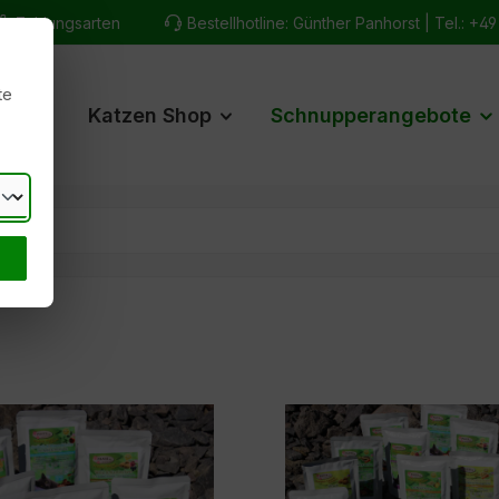
Zahlungsarten
Bestellhotline: Günther Panhorst |
Tel.: +4
te
hop
Katzen Shop
Schnupperangebote