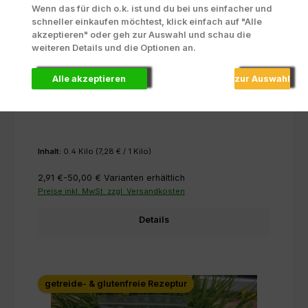
Wenn das für dich o.k. ist und du bei uns einfacher und
schneller einkaufen möchtest, klick einfach auf "Alle
akzeptieren" oder geh zur Auswahl und schau die
weiteren Details und die Optionen an.
Alle akzeptieren
zur Auswahl
PANYS Adult Senior Trockennahrung
Inhalt:
0.4 Kilo
(7,28 € / 1 Kilo)
2,91 €-50,00 €
Varianten erhältlich
Preise inkl. MwSt. zzgl. Versandkosten
Details
getreide- & glutenfreie Rezeptur