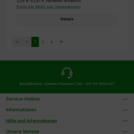
3,06 €-53,81 €
Varianten erhältlich
Preise inkl. MwSt. zzgl. Versandkosten
Details
Seite
Seite
1
2
Bestellhotline: Günther Panhorst |
Tel.: +49 172 9904427
Service-Hotline
Informationen
Hilfe und Informationen
Unsere Vorteile