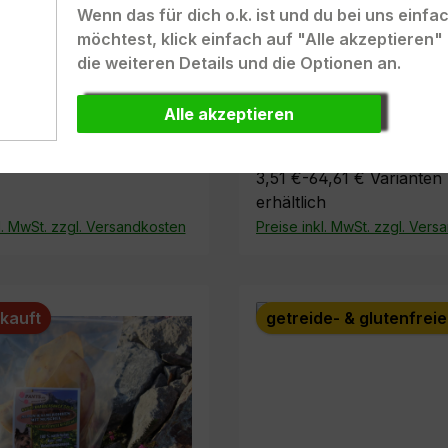
Wenn das für dich o.k. ist und du bei uns einf
ensitive Lachs & Reis
Adult Sensitive Lamm
möchtest, klick einfach auf "Alle akzeptieren
gebot 2 x 400g zum
die weiteren Details und die Optionen an.
on 1
Alle akzeptieren
Inhalt:
0.4 Kilo
(8,78 € / 1 Kil
8 Kilo
(4,64 € / 1 Kilo)
3,51 €-64,61 €
Varianten
erhältlich
l. MwSt. zzgl. Versandkosten
Preise inkl. MwSt. zzgl. Ver
In den Warenkorb
kauft
getreide- & glutenfrei