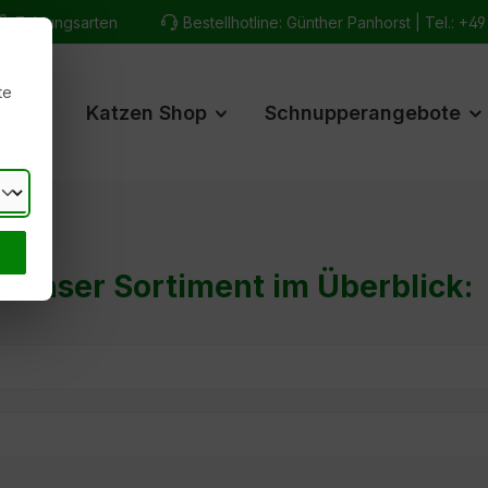
Zahlungsarten
Bestellhotline: Günther Panhorst |
Tel.: +4
te
hop
Katzen Shop
Schnupperangebote
Unser Sortiment im Überblick:
utter
Belohnungen
-Betten-Näpfe-Geschenke
FAQ & Hilfe