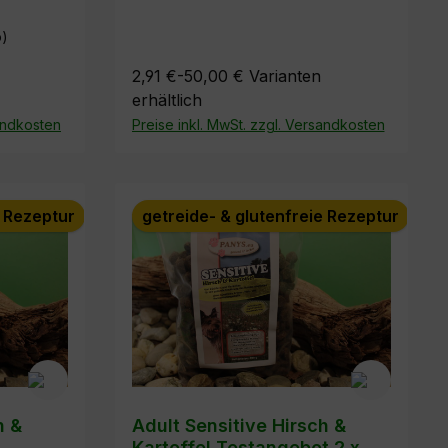
o)
2,91 €-50,00 €
Varianten
erhältlich
sandkosten
Preise inkl. MwSt. zzgl. Versandkosten
e Rezeptur
getreide- & glutenfreie Rezeptur
h &
Adult Sensitive Hirsch &
Kartoffel Testangebot 2 x