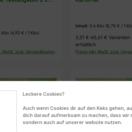
m Preis von 1
Inhalt:
0.4 Kilo
(8,78 € / 1 Kil
8 Kilo
(4,90 € / 1 Kilo)
3,51 €-65,61 €
Varianten
erhältlich
l. MwSt. zzgl. Versandkosten
Preise inkl. MwSt. zzgl. Ver
In den Warenkorb
Leckere Cookies?
Auch wenn Cookies dir auf den Keks gehen, auc
dich darauf aufmerksam zu machen, dass wir 
sondern auch auf unserer website nutzen.