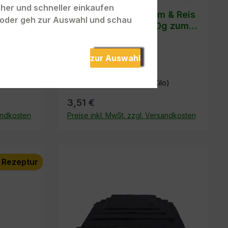
acher und schneller einkaufen
 & Reis
Adult Sensitive Lamm & Reis
" oder geh zur Auswahl und schau
Testangebot 2 x 400g zum
Preis von 1
zur Auswahl
o)
Inhalt:
0.8 Kilo
(4,39 € / 1 Kilo)
3,51 €
sandkosten
Preise inkl. MwSt. zzgl. Versandkosten
In den Warenkorb
e Rezeptur