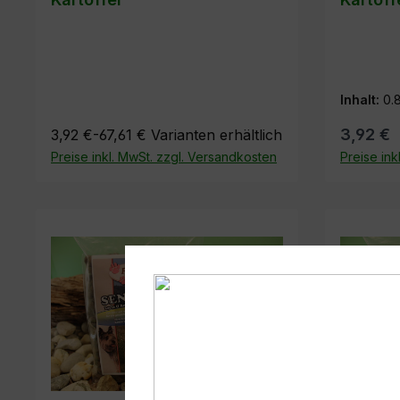
400g zu
Inhalt:
0.
3,92 €
3,92 €-67,61 €
Varianten erhältlich
Preise inkl. MwSt. zzgl. Versandkosten
Preise ink