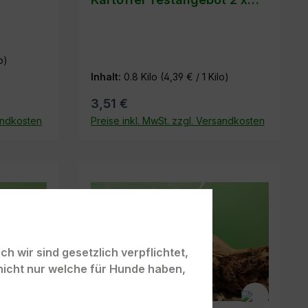
400g zum Preis von 1
o)
Inhalt:
0.8 Kilo
(4,39 € / 1 Kilo)
3,51 €
sandkosten
Preise inkl. MwSt. zzgl. Versandkosten
In den Warenkorb
h wir sind gesetzlich verpflichtet,
nicht nur welche für Hunde haben,