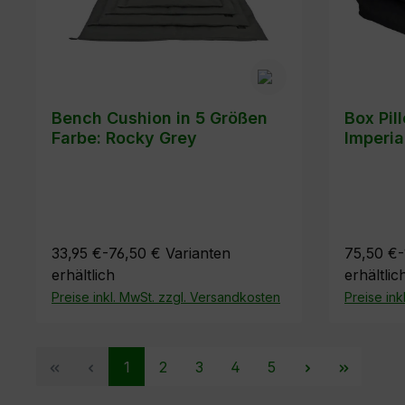
Bench Cushion in 5 Größen
Box Pil
Farbe: Rocky Grey
Imperia
33,95 €-76,50 €
Varianten
75,50 €-
erhältlich
erhältlic
Preise inkl. MwSt. zzgl. Versandkosten
Preise ink
Seite
Seite
Seite
Seite
Seite
1
2
3
4
5