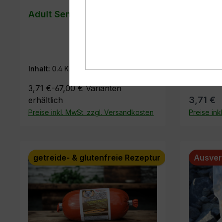
Adult Sensitive Lachs & Reis
Adult S
Testan
Preis v
Inhalt:
0.4 Kilo
(9,28 € / 1 Kilo)
Inhalt:
0.
3,71 €-67,00 €
Varianten
3,71 €
erhältlich
Preise inkl. MwSt. zzgl. Versandkosten
Preise ink
getreide- & glutenfreie Rezeptur
Ausver