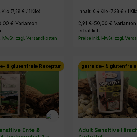
4 Kilo
(7,28 € / 1 Kilo)
Inhalt:
0.4 Kilo
(7,28 € / 1 Kil
0,00 €
Varianten
2,91 €-50,00 €
Varianten
h
erhältlich
l. MwSt. zzgl. Versandkosten
Preise inkl. MwSt. zzgl. Ver
e- & glutenfreie Rezeptur
getreide- & glutenfrei
ensitive Ente &
Adult Sensitive Hirsc
el Testangebot 2 x
Kartoffel