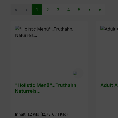
Seite
Seite
Seite
Seite
Seite
1
2
3
4
5
"Holistic Menü"...Truthahn,
Adult A
Naturreis...
Inhalt:
1.2 Kilo
(12,73 € / 1 Kilo)