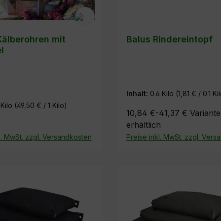
älberohren mit
Balus Rindereintopf
l
Inhalt:
0.6 Kilo
(1,81 € / 0.1 Ki
 Kilo
(49,50 € / 1 Kilo)
10,84 €-41,37 €
Variant
erhältlich
l. MwSt. zzgl. Versandkosten
Preise inkl. MwSt. zzgl. Ver