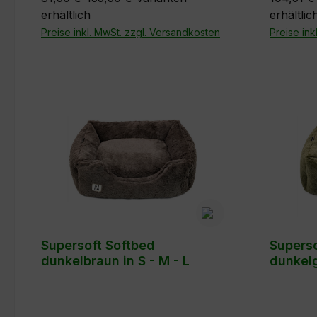
erhältlich
erhältlic
Außenbereich, leicht zu reinigen
erhältlic
und leichtes Material. Farben:
Preise inkl. MwSt. zzgl. Versandkosten
dunkelgrün Größen: M 
Preise ink
Imperial Grey und Rocky Grey in
je 3 Größen
Supersoft Softbed
Superso
dunkelbraun in S - M - L
dunkelg