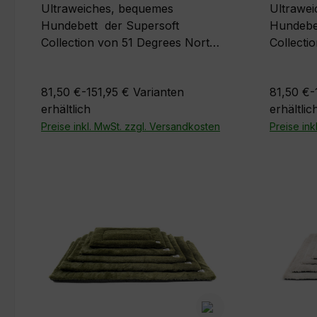
Ultraweiches, bequemes
Ultrawe
Hundebett der Supersoft
Hundebett der Sup
Collection von 51 Degrees North
Collecti
mit samtig weichem und
mit samt
flauschigem Bezug. Farben:
flauschigem
81,50 €-151,95 €
Varianten
81,50 €-
Dunkelbraun , Dunkelgün und
Dunkelgün , Dunkelbr
erhältlich
erhältlic
HellgrauGrößen S = 50 x 40 x
Hellgra
20 cmM = 70 x 50 x 25 cm L =
Preise inkl. MwSt. zzgl. Versandkosten
20 cmM =
Preise ink
90 x 70 x 35 cm
90 x 70