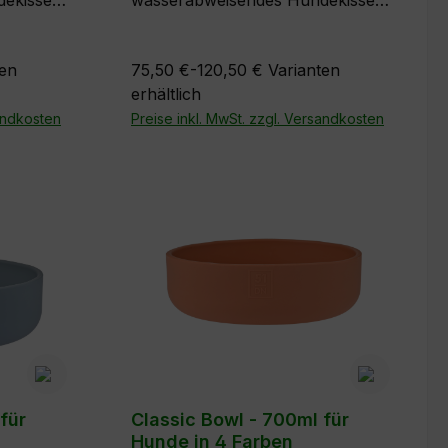
dekissen
wasserabweisendes Hundekissen
 von 51
aus der Storm-Kollektion von 51
ür den
Degrees North, perfekt für den
ten
75,50 €-120,50 €
Varianten
 leicht
Innen- und Außenbereich, leicht
erhältlich
aterial.
zu reinigen und leichtes Material.
nd Rocky
sandkosten
Farben: Imperial Grey und Rocky
Preise inkl. MwSt. zzgl. Versandkosten
Grey in je 3 Größen
für
Classic Bowl - 700ml für
Hunde in 4 Farben