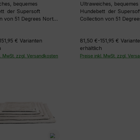
iches, bequemes
Ultraweiches, bequemes
ersoft
Hundebett der Supersoft
on von 51 Degrees North
Collection von 51 Degree
ig weichem und
mit samtig weichem und
 Bezug. Farben:
flauschigem Bezug. Farben:
151,95 €
Varianten
81,50 €-151,95 €
Variant
aun und
Hellgrauauch erhältlich i
h
erhältlich
uGrößen S = 50 x 40 x
dunkelbraun und
 70 x 50 x 25 cm L =
l. MwSt. zzgl. Versandkosten
dunkelgünGrößen:S = 5
Preise inkl. MwSt. zzgl. Ver
 x 35 cm
20 cmM = 70 x 50 x 25 cm
90 x 70 x 35 cm