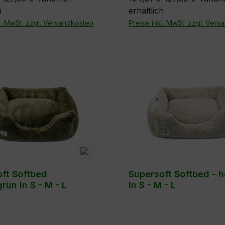
h
erhältlich
h in hellgrau und
erhältlich in hellgrau und
= 100x 70
l. MwSt. zzgl. Versandkosten
dunkelbraun Größen: L 
Preise inkl. MwSt. zzgl. Ver
x 12 cm L = 115x 80 x 15 cm
80 x 15 cmM = 100 x 70 
ft Softbed
Supersoft Softbed - h
rün in S - M - L
in S - M - L