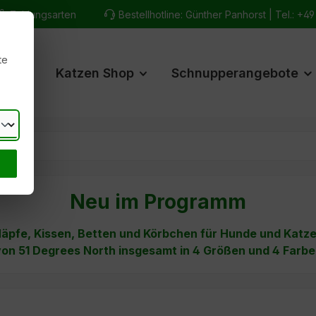
Zahlungsarten
Bestellhotline: Günther Panhorst |
Tel.: +4
te
hop
Katzen Shop
Schnupperangebote
Neu im Programm
äpfe, Kissen, Betten und Körbchen für Hunde und Katz
on 51 Degrees North insgesamt in 4 Größen und 4 Farb