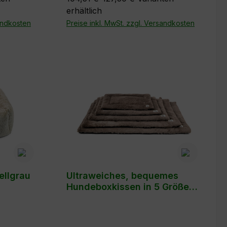
erhältlich
in dunkelbraun und
= 115 x
sandkosten
dunkelgünGrößen:M = 100x 70 x
Preise inkl. MwSt. zzgl. Versandkosten
x 12 cm
12 cm L = 115x 80 x 15 cm
ellgrau
Ultraweiches, bequemes
Hundeboxkissen in 5 Größen
- Farbe: Dunkelbraun