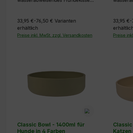
wasserabweisendes Hundekissen
wassera
aus der Storm-Kollektion von 51
aus der 
Degrees North, perfekt für den
Degrees 
33,95 €-76,50 €
Varianten
33,95 €-
Innen- und Außenbereich, leicht
Innen- u
erhältlich
erhältlic
zu reinigen und leichtes Material.
zu reinig
Farben: Imperial Grey und Rocky
Preise inkl. MwSt. zzgl. Versandkosten
Farben: 
Preise ink
Grey in je 5 Größen
Grey in 
Classic Bowl - 1400ml für
Classic
Hunde in 4 Farben
Katzen 