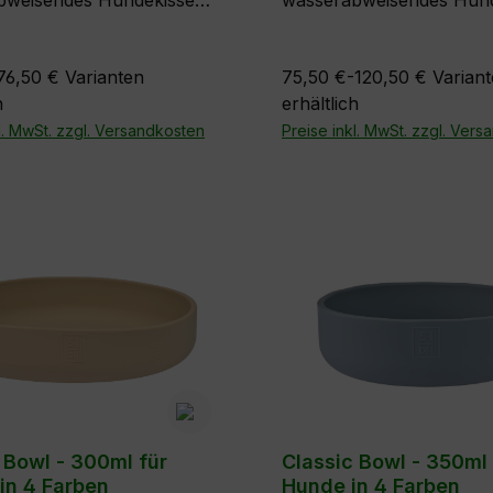
bweisendes Hundekissen
wasserabweisendes Hun
Storm-Kollektion von 51
aus der Storm-Kollektion
North, perfekt für den
Degrees North, perfekt f
76,50 €
Varianten
75,50 €-120,50 €
Varian
nd Außenbereich, leicht
Innen- und Außenbereich,
h
erhältlich
en und leichtes Material.
zu reinigen und leichtes M
Imperial Grey und Rocky
l. MwSt. zzgl. Versandkosten
Farben: Imperial Grey u
Preise inkl. MwSt. zzgl. Ver
je 5 Größen
Grey in je 3 Größen
 Bowl - 300ml für
Classic Bowl - 350ml 
in 4 Farben
Hunde in 4 Farben